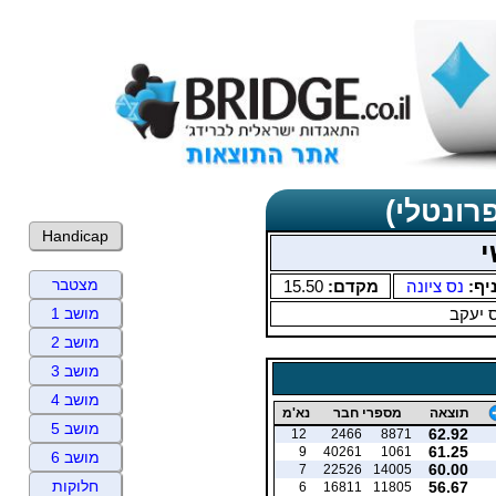
רונטלי)
Handicap
י
מצטבר
יף:
נס ציונה
מקדם:
15.50
 יעקב
מושב 1
מושב 2
מושב 3
מושב 4
תוצאה
מספרי חבר
נא'מ
מושב 5
62.92
12
2466
8871
61.25
9
40261
1061
מושב 6
60.00
7
22526
14005
חלוקות
56.67
6
16811
11805