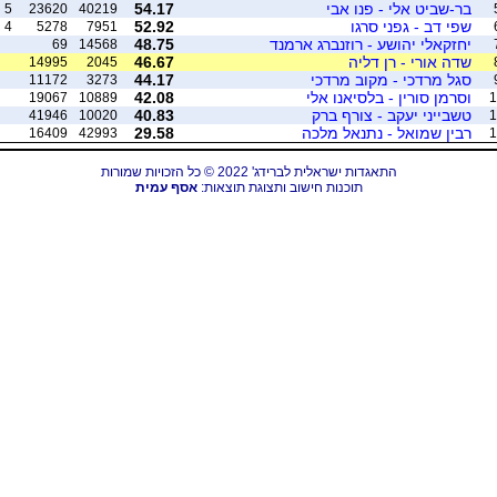
בר-שביט אלי - פנו אבי
54.17
5
23620
40219
שפי דב - גפני סרגו
52.92
4
5278
7951
יחזקאלי יהושע - רוזנברג ארמנד
48.75
69
14568
שדה אורי - רן דליה
46.67
14995
2045
סגל מרדכי - מקוב מרדכי
44.17
11172
3273
וסרמן סורין - בלסיאנו אלי
42.08
19067
10889
1
טשבייני יעקב - צורף ברק
40.83
41946
10020
1
רבין שמואל - נתנאל מלכה
29.58
16409
42993
1
התאגדות ישראלית לברידג' 2022 © כל הזכויות שמורות
תוכנות חישוב ותצוגת תוצאות:
אסף עמית