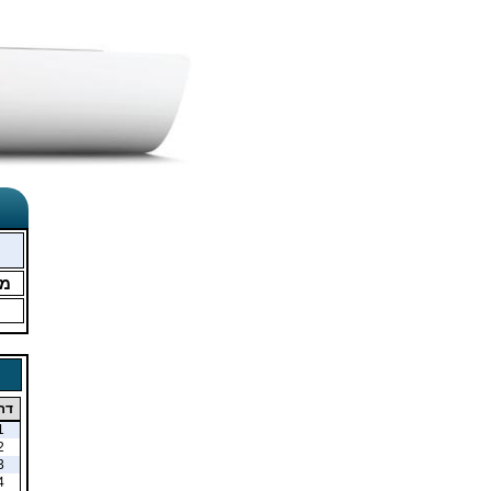
מ
דר
1
2
3
4