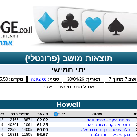
תוצאות מושב (פרונטלי)
ימי חמישי
ושב
7
מתוך
7
תאריך:
30/04/26
סניף:
נס ציונה
מקדם:
5.50
מנהל תחרות:
מיוחס יעקב
Howell
שמות
סניף
וג
תוצאה
מספרי חבר
נא'
מיוחס יעקב - ברניר זוהר
62.92
12
2466
8871
פולק אוסקר - רגונס פאני
61.25
9
40261
1061
פלד עליזה - בן חיים כרמלה
60.00
7
22526
14005
כהן איציק - דור רולנדה
56.67
6
16811
11805