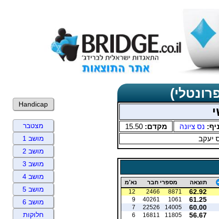
רונטלי)
Handicap
י
מצטבר
יף:
נס ציונה
מקדם:
15.50
 יעקב
מושב 1
מושב 2
מושב 3
מושב 4
תוצאה
מספרי חבר
נא'מ
מושב 5
62.92
12
2466
8871
61.25
9
40261
1061
מושב 6
60.00
7
22526
14005
חלוקות
56.67
6
16811
11805