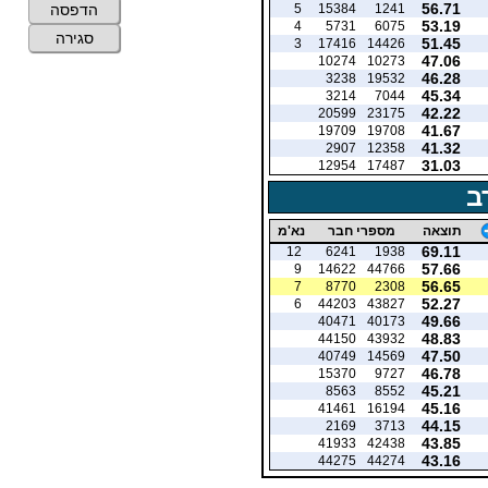
56.71
5
15384
1241
הדפסה
53.19
4
5731
6075
סגירה
51.45
3
17416
14426
47.06
10274
10273
46.28
3238
19532
45.34
3214
7044
42.22
20599
23175
41.67
19709
19708
41.32
2907
12358
31.03
12954
17487
ב
תוצאה
מספרי חבר
נא'מ
69.11
12
6241
1938
57.66
9
14622
44766
56.65
7
8770
2308
52.27
6
44203
43827
49.66
40471
40173
48.83
44150
43932
47.50
40749
14569
46.78
15370
9727
45.21
8563
8552
45.16
41461
16194
44.15
2169
3713
43.85
41933
42438
43.16
44275
44274