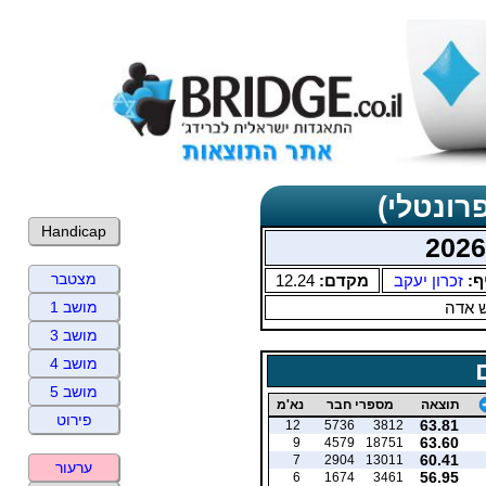
רונטלי)
Handicap
מצטבר
ף:
זכרון יעקב
מקדם:
12.24
 אדה
מושב 1
מושב 3
מושב 4
מושב 5
תוצאה
מספרי חבר
נא'מ
פירוט
63.81
12
5736
3812
63.60
9
4579
18751
60.41
7
2904
13011
ערעור
56.95
6
1674
3461