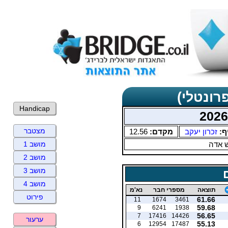
רונטלי)
Handicap
מצטבר
ף:
זכרון יעקב
מקדם:
12.56
 אדה
מושב 1
מושב 2
מושב 3
מושב 4
תוצאה
מספרי חבר
נא'מ
פירוט
61.66
11
1674
3461
59.68
9
6241
1938
56.65
7
17416
14426
ערעור
55.13
6
12954
17487