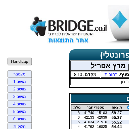
רונטלי)
Handicap
 מרץ אפריל
מצטבר
סניף:
רחובות
מקדם:
8.13
 חן
מושב 1
מושב 2
מושב 3
מושב 4
תוצאה
מספרי חבר
נא'מ
מושב 5
58.27
8
41740
15103
55.37
6
42133
42039
מושב 6
55.22
5
41034
21516
חלוקות
54.44
4
41792
16825