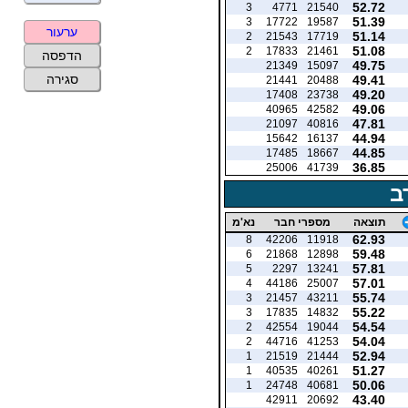
52.72
3
4771
21540
51.39
3
17722
19587
ערעור
51.14
2
21543
17719
51.08
2
17833
21461
הדפסה
49.75
21349
15097
סגירה
49.41
21441
20488
49.20
17408
23738
49.06
40965
42582
47.81
21097
40816
44.94
15642
16137
44.85
17485
18667
36.85
25006
41739
ב
תוצאה
מספרי חבר
נא'מ
62.93
8
42206
11918
59.48
6
21868
12898
57.81
5
2297
13241
57.01
4
44186
25007
55.74
3
21457
43211
55.22
3
17835
14832
54.54
2
42554
19044
54.04
2
44716
41253
52.94
1
21519
21444
51.27
1
40535
40261
50.06
1
24748
40681
43.40
42911
20692