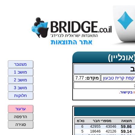
ונליין)
מצטבר
ב
מושב 1
קפת קרית טבעון
מקדם:
7.77
מושב 2
מושב 3
ו
בקישור
.
חלוקות
ערעור
הדפסה
תוצאה
מספרי חבר
נא'מ
סגירה
59.86
6
42955
43046
59.14
5
18646
42126