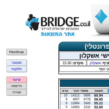
רונטלי)
Handicap
שי אשקלון
מצטבר
ניף:
אשקלון
מקדם:
15.30
 יוסף
חלוקות
ערעור
הדפסה
תוצאה
מספרי חבר
נא'מ
סגירה
60.94
10
14212
5695
58.85
8
4857
8778
55.21
6
12864
1845
52.60
5
14993
2232