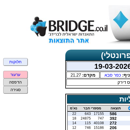
רונטלי)
חלוקות
ערעור
יף:
כפר סבא
מקדם:
21.27
 דירק
הדפסה
סגירה
יות
תוצאה
מספרי חבר
נא'מ
586
22
643
17155
392
18
24875
747
272
14
115
40108
206
12
746
15186