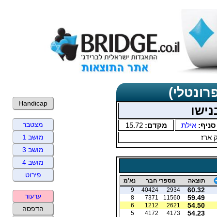
רונטלי)
Handicap
נישו
מצטבר
סניף:
אילת
מקדם:
15.72
 ארז
מושב 1
מושב 3
מושב 4
פירוט
תוצאה
מספרי חבר
נא'מ
60.32
9
40424
2934
ערעור
59.49
8
7371
11560
54.50
6
1212
2621
הדפסה
54.23
5
4172
4173