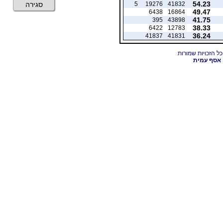
54.23
5
19276
41832
סגירה
49.47
6438
16864
41.75
395
43898
38.33
6422
12783
36.24
41837
41831
אסף עמית