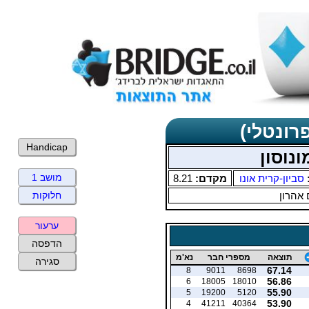
רונטלי)
Handicap
ונוסון
מושב 1
סביון-קרית אונו
מקדם:
8.21
 אהרון
חלוקות
ערעור
הדפסה
תוצאה
מספרי חבר
נא'מ
סגירה
67.14
8
9011
8698
56.86
6
18005
18010
55.90
5
19200
5120
53.90
4
41211
40364