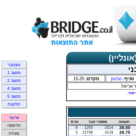
ונליין)
מצטבר
ני
מושב 1
סניף:
טבעון
מקדם:
15.25
מושב 2
ר אריאל
מושב 4
שור
.
מושב 5
חלוקות
ערעור
תוצאה
מספרי חבר
נא'מ
הדפסה
38.00
6
1255
2514
28.75
5
12736
4119
סגירה