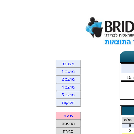
מצטבר
מושב 1
15.
מושב 2
מושב 4
מושב 5
חלוקות
ערעור
נא'מ
הדפסה
6
5
סגירה