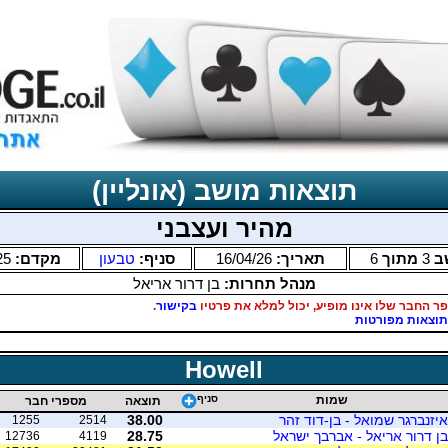
תוצאות מושב (אונליין)
מהיר ועצבני
ב
3
מתוך
6
תאריך:
16/04/26
סניף:
טבעון
מקדם:
25
מנהל תחרות:
בן דרור אריאל
ר החבר שלו אינו מופיע, יכול למלא את פרטיו
בקישור
.
תוצאות מפורטות
Howell
שמות
סניף
תוצאה
מספרי חבר
איזנברגר שמואל - בן-דוד זהר
38.00
1255
2514
בן דרור אריאל - אברבך ישראל
28.75
12736
4119