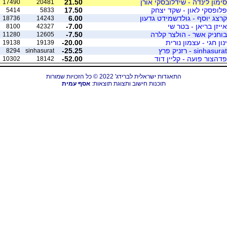
סימון לינדה - שידלובסקי אורן
21.50
17490
20481
פלופסקי לאון - שקד יצחק
17.50
5414
5833
קרצג יוסף - גולדשמידט גדעון
6.00
18736
14243
אייזן בריאן - בטר שי
-7.00
8100
42327
בוחניק אשר - הולצר קלרה
-7.50
11280
12605
ינון חגי - עצמון נורית
-20.00
19138
19139
sinhasurat - רזניק פרץ
-25.25
8294
sinhasurat
פדהצור פועה - קליין דוד
-52.00
10302
18142
התאגדות ישראלית לברידג' 2022 © כל הזכויות שמורות
תוכנות חישוב ותצוגת תוצאות:
אסף עמית