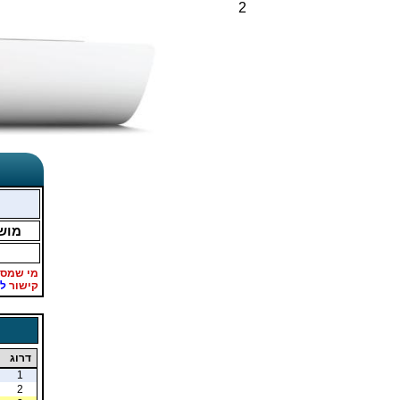
2
מוש
מי שמספ
קישור
ל
דרוג
1
2