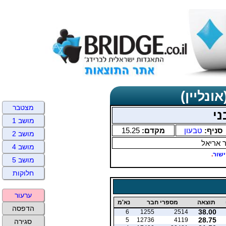
ונליין)
מצטבר
ני
מושב 1
סניף:
טבעון
מקדם:
15.25
מושב 2
ר אריאל
מושב 4
שור
.
מושב 5
חלוקות
ערעור
תוצאה
מספרי חבר
נא'מ
הדפסה
38.00
6
1255
2514
28.75
5
12736
4119
סגירה