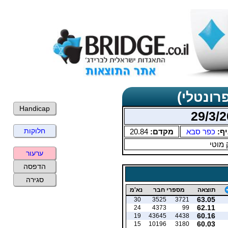
רונטלי)
Handicap
חלוקות
יף:
כפר סבא
מקדם:
20.84
 מוטי
ערעור
הדפסה
סגירה
תוצאה
מספרי חבר
נא'מ
63.05
30
3525
3721
62.11
24
4373
99
60.16
19
43645
4438
60.03
15
10196
3180