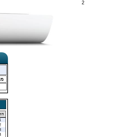
2
מו
דר
1
2
3
4