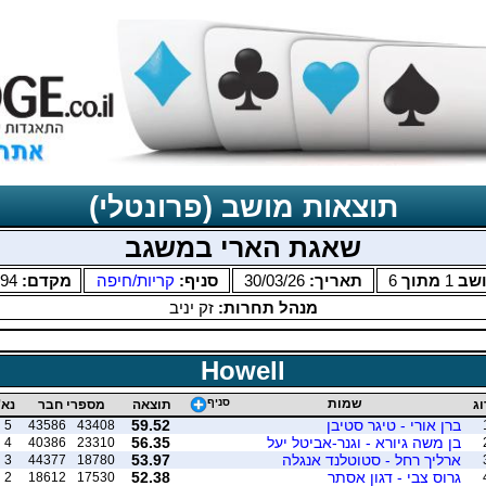
תוצאות מושב (פרונטלי)
שאגת הארי במשגב
שב
1
מתוך
6
תאריך:
30/03/26
סניף:
קריות/חיפה
מקדם:
.94
מנהל תחרות:
זק יניב
Howell
שמות
סניף
וג
תוצאה
מספרי חבר
נא'
ברן אורי - טיגר סטיבן
59.52
5
43586
43408
בן משה גיורא - וגנר-אביטל יעל
56.35
4
40386
23310
ארליך רחל - סטוטלנד אנגלה
53.97
3
44377
18780
גרוס צבי - דגון אסתר
52.38
2
18612
17530