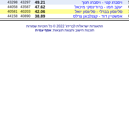
ויסברג קטי - ויסברג חנוך
49.21
43298
43297
יעקב חמו - ברודינסקי מיכאל
47.62
44058
43587
סליגסון בברלי - סליגסון יואל
42.06
40581
40203
אפשטיין דוד - קצנלבוגן צרלס
38.89
44158
40890
התאגדות ישראלית לברידג' 2022 © כל הזכויות שמורות
תוכנות חישוב ותצוגת תוצאות:
אסף עמית