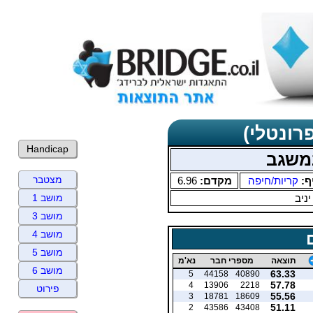
רונטלי)
Handicap
משגב
מצטבר
ף:
קריות/חיפה
מקדם:
6.96
יניב
מושב 1
מושב 3
מושב 4
מושב 5
תוצאה
מספרי חבר
נא'מ
מושב 6
63.33
5
44158
40890
57.78
4
13906
2218
פירוט
55.56
3
18781
18609
51.11
2
43586
43408