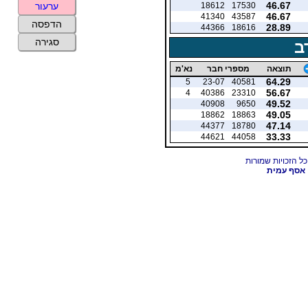
46.67
18612
17530
ערעור
46.67
41340
43587
הדפסה
28.89
44366
18616
סגירה
ב
תוצאה
מספרי חבר
נא'מ
64.29
5
23-07
40581
56.67
4
40386
23310
49.52
40908
9650
49.05
18862
18863
47.14
44377
18780
33.33
44621
44058
אסף עמית