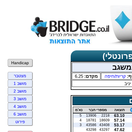
רונטלי)
Handicap
משגב
מצטבר
ף:
קריות/חיפה
מקדם:
6.25
יניב
מושב 1
מושב 2
מושב 3
מושב 4
תוצאה
מספרי חבר
נא'מ
מושב 6
63.10
5
13906
2218
57.14
4
18781
18609
פירוט
53.17
3
43586
43408
47.62
43298
43297