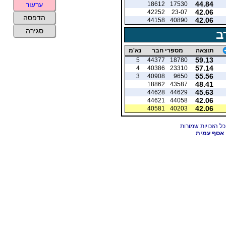
44.84
18612
17530
ערעור
42.06
42252
23-07
הדפסה
42.06
44158
40890
סגירה
ב
תוצאה
מספרי חבר
נא'מ
59.13
5
44377
18780
57.14
4
40386
23310
55.56
3
40908
9650
48.41
18862
43587
45.63
44628
44629
42.06
44621
44058
42.06
40581
40203
אסף עמית