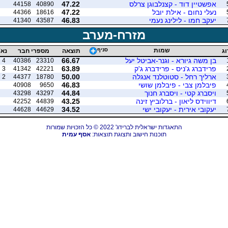
אפשטיין דוד - קצנלבוגן צרלס
47.22
44158
40890
נעלי נחום - אילת יובל
47.22
44366
18616
יעקב חמו - לילינג נעמי
46.83
41340
43587
מזרח-מערב
שמות
סניף
וג
תוצאה
מספרי חבר
נא'
בן משה גיורא - וגנר-אביטל יעל
66.67
4
40386
23310
פרידברג ג'ניס - פרידברג ג'ק
63.89
3
41342
42221
ארליך רחל - סטוטלנד אנגלה
50.00
2
44377
18780
פיבלמן צבי - פיבלמן שושי
46.83
40908
9650
ויסברג קטי - ויסברג חנוך
44.84
43298
43297
דיווידס ליאון - ברלוביץ זינה
43.25
42252
44839
יעקובי אירית - יעקובי ישי
34.52
44628
44629
התאגדות ישראלית לברידג' 2022 © כל הזכויות שמורות
תוכנות חישוב ותצוגת תוצאות:
אסף עמית