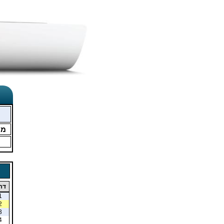
מו
דר
1
2
3
4