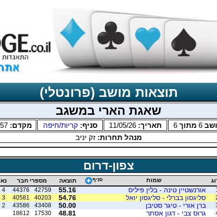
תוצאות מושב (פרונטלי)
שאגת הארי במשגב
שב
6
מתוך
6
תאריך:
11/05/26
סניף:
קריות/חיפה
מקדם:
.57
מנהל תחרות:
זק יניב
צפון-דרום
שמות
סניף
וג
תוצאה
מספרי חבר
נא'
אורנשטיין טינה - בלין פיליס
55.16
4
44376
42759
סליגסון בברלי - סליגסון יואל
54.76
3
40581
40203
ברן אורי - טיגר סטיבן
50.00
2
43586
43408
גרוס צבי - דגון אסתר
48.81
18612
17530