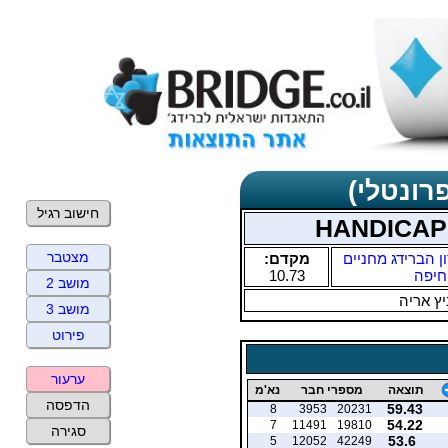
רונטלי)
חישוב רגיל
מצטבר
ן הברידג מחניים
מקדם:
חיפה
10.73
מושב 2
ץ אריה
מושב 3
פירוט
ערעור
תוצאה
מספרי חבר
נא'מ
הדפסה
59.43
8
3953
20231
54.22
7
11491
19810
סגירה
53.6
5
12052
42249