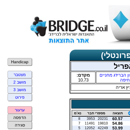
רונטלי)
Handicap
פריל
מצטבר
ן הברידג מחניים
מקדם:
חיפה
10.73
מושב 2
ץ אריה
מושב 3
פירוט
ערעור
תוצאה
מספרי חבר
נא'מ
הדפסה
60.57
8
3953
20231
54.86
7
11491
19810
סגירה
53.99
5
12052
42249