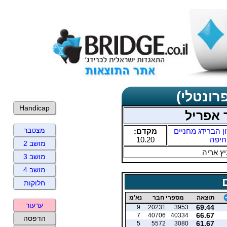
רונטלי)
Handicap
 אפריל
מצטבר
ן הברידג מחניים
מקדם:
חיפה
10.20
מושב 2
ץ אריה
מושב 3
מושב 4
חלוקות
תוצאה
מספרי חבר
נא'מ
ערעור
69.44
9
20231
3953
66.67
7
40706
40334
הדפסה
61.67
5
5572
3080