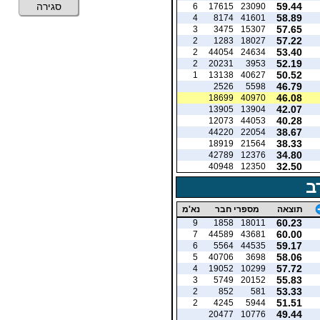
59.44
סגירה
6
17615
23090
58.89
4
8174
41601
57.65
3
3475
15307
57.22
2
1283
18027
53.40
2
44054
24634
52.19
2
20231
3953
50.52
1
13138
40627
46.79
2526
5598
46.08
18699
40970
42.07
13905
13904
40.28
12073
44053
38.67
44220
22054
38.33
18919
21564
34.80
42789
12376
32.50
40948
12350
ב
תוצאה
מספרי חבר
נא'מ
60.23
9
1858
18011
60.00
7
44589
43681
59.17
6
5564
44535
58.06
5
40706
3698
57.72
4
19052
10299
55.83
3
5749
20152
53.33
2
852
581
51.51
2
4245
5944
49.44
20477
10776