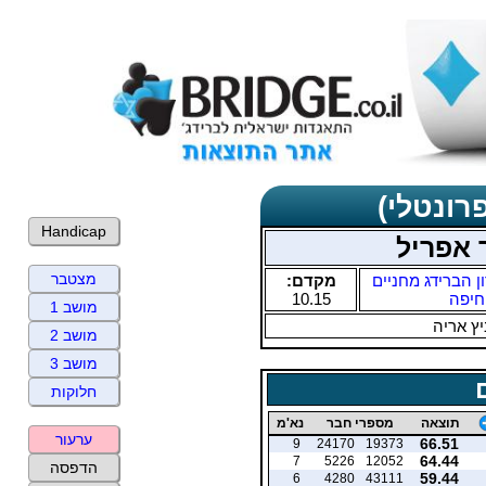
רונטלי)
Handicap
 אפריל
מצטבר
ן הברידג מחניים
מקדם:
חיפה
10.15
מושב 1
ץ אריה
מושב 2
מושב 3
חלוקות
תוצאה
מספרי חבר
נא'מ
ערעור
66.51
9
24170
19373
64.44
7
5226
12052
הדפסה
59.44
6
4280
43111