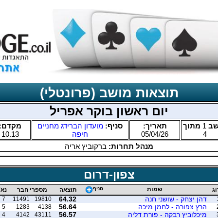
תוצאות מושב (פרונטלי)
יום ראשון בוקר אפריל
שב
1
מתוך
תאריך:
סניף:
מועדון הברידג מחניים
מקדם:
4
05/04/26
חיפה
10.13
מנהל תחרות:
ברקוביץ אריה
צפון-דרום
שמות
סניף
וג
תוצאה
מספרי חבר
נא'
דהן יצחק - שושני חנה
64.32
7
11491
19810
הרץ צפורה - לחמן מיכה
56.64
5
1283
4138
מיכלוביץ רבקה - פורת דליה
56.57
4
4142
43111