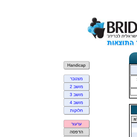
Handicap
מצטבר
מושב 2
מושב 3
מושב 4
חלוקות
מ
ערעור
הדפסה