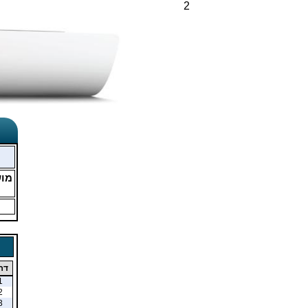
2
מו
דר
1
2
3