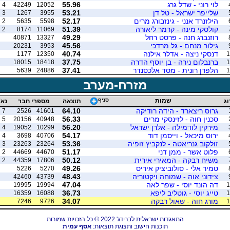
לוי רוני - שדל גרג
55.96
4
42249
12052
שלייפר ישראל - טל דן
53.21
3
1267
3955
הילזנרד אנני - גינזבורג מרים
52.17
2
5635
5598
קולסקי מינה - קרמר ליאורה
51.39
2
8174
11069
רוזנברג חנה - פרסט רחל
49.29
40871
13327
גילור מנחם - גל מרדכי
45.56
20231
3953
דנסקי ניצה - אדלר אילנה
40.74
1177
12350
1
ברנבלום נירה - בן יוסף הדרה
37.75
18015
18418
1
הלפרן רונית - מסד אלכסנדר
37.41
5639
24886
1
מזרח-מערב
שמות
סניף
וג
תוצאה
מספרי חבר
נא'
גרוס ריצארד - הידה רודיקה
64.10
7
2526
41601
סכנין חוה - לזינסקי מרים
56.33
5
20156
40948
מירקין לודמילה - אלרן ישראל
56.20
4
19052
10299
ירוס מיכאל - וייסמן דוד
54.17
4
3698
40706
זולקוב גנריאטה - לנקביץ זופיה
53.36
3
23263
23264
פלוט אשר - ממן דני
51.17
2
44669
44670
משיח רבקה - המאירי אירית
50.12
2
44359
17806
טמיר אלי - סולוביציק איריס
49.26
5226
5270
צידוני אוה - שמוחה ויקטוריה
48.43
42460
43739
דה הונד יוסי - שפר לאה
47.04
19995
19994
1
טייג יוסי - גוטליב ליפא
36.73
16359
16088
1
מורג חוה - שאול רבקה
34.07
7246
9726
1
התאגדות ישראלית לברידג' 2022 © כל הזכויות שמורות
תוכנות חישוב ותצוגת תוצאות:
אסף עמית