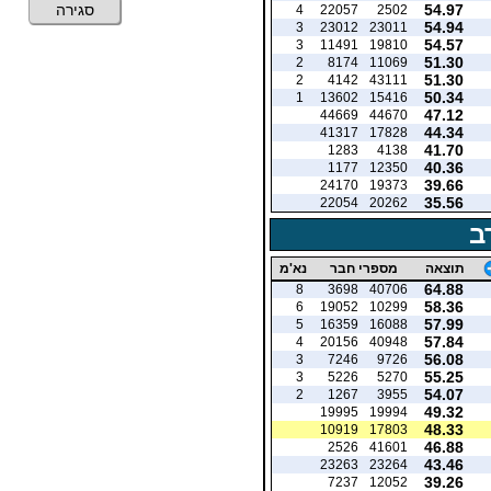
54.97
סגירה
4
22057
2502
54.94
3
23012
23011
54.57
3
11491
19810
51.30
2
8174
11069
51.30
2
4142
43111
50.34
1
13602
15416
47.12
44669
44670
44.34
41317
17828
41.70
1283
4138
40.36
1177
12350
39.66
24170
19373
35.56
22054
20262
ב
תוצאה
מספרי חבר
נא'מ
64.88
8
3698
40706
58.36
6
19052
10299
57.99
5
16359
16088
57.84
4
20156
40948
56.08
3
7246
9726
55.25
3
5226
5270
54.07
2
1267
3955
49.32
19995
19994
48.33
10919
17803
46.88
2526
41601
43.46
23263
23264
39.26
7237
12052