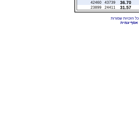
36.70
42460
43739
31.57
23899
24411
אסף עמית