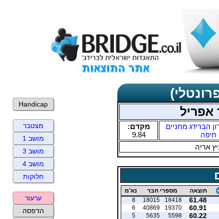
רונטלי)
Handicap
 אפריל
מצטבר
ון הברידג מחניים
מקדם:
חיפה
9.84
מושב 1
ץ אריה
מושב 3
מושב 4
חלוקות
תוצאה
מספרי חבר
נא'מ
ערעור
61.48
8
18015
18418
60.91
6
40869
19370
הדפסה
60.22
5
5635
5598