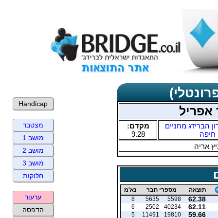
רונטלי)
Handicap
 אפריל
מצטבר
ון הברידג מחניים
מקדם:
חיפה
9.28
מושב 1
ץ אריה
מושב 2
מושב 3
חלוקות
תוצאה
מספרי חבר
נא'מ
ערעור
62.38
8
5635
5598
62.11
6
2502
40234
הדפסה
59.66
5
11491
19810