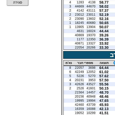
58.77
סגירה
4
1283
4138
58.02
3
44669
44670
57.37
2
4142
43111
52.19
2
23012
23011
52.16
2
23090
13602
50.65
1
18245
40680
50.07
1
13905
13904
44.44
4631
16024
39.26
40869
19370
36.39
1177
12350
33.92
40871
13327
33.30
22054
20266
ב
תוצאה
מספרי חבר
נא'מ
64.44
8
22057
3698
61.02
6
42249
12052
57.62
5
5226
5270
57.50
4
20231
3953
55.56
3
42626
43527
50.15
2
2526
41601
48.70
21564
14457
48.46
20156
40948
47.65
19995
19994
45.93
42460
43739
42.13
16359
16088
41.51
19052
10299