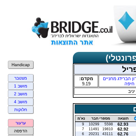
רונטלי)
Handicap
ריל
מצטבר
ון הברידג מחניים
מקדם:
חיפה
9.19
מושב 1
יניב
מושב 2
מושב 4
חלוקות
תוצאה
מספרי חבר
נא'מ
ערעור
62.93
9
10299
5598
62.92
7
11491
19810
הדפסה
62.76
6
20231
43111