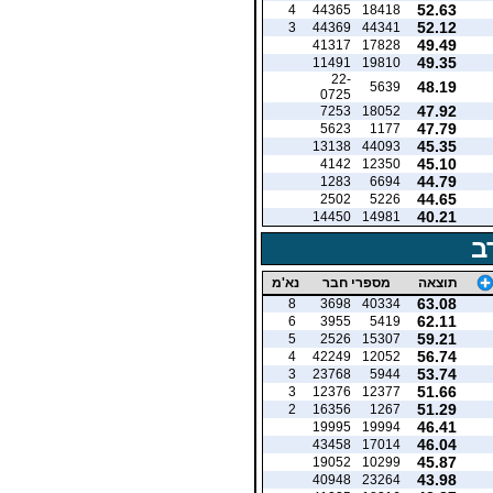
52.63
4
44365
18418
52.12
3
44369
44341
49.49
41317
17828
49.35
11491
19810
22-
48.19
5639
0725
47.92
7253
18052
47.79
5623
1177
45.35
13138
44093
45.10
4142
12350
44.79
1283
6694
44.65
2502
5226
40.21
14450
14981
ב
תוצאה
מספרי חבר
נא'מ
63.08
8
3698
40334
62.11
6
3955
5419
59.21
5
2526
15307
56.74
4
42249
12052
53.74
3
23768
5944
51.66
3
12376
12377
51.29
2
16356
1267
46.41
19995
19994
46.04
43458
17014
45.87
19052
10299
43.98
40948
23264