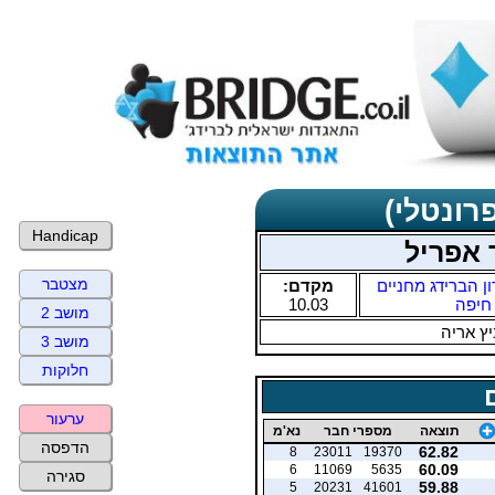
רונטלי)
Handicap
 אפריל
מצטבר
ן הברידג מחניים
מקדם:
חיפה
10.03
מושב 2
ץ אריה
מושב 3
חלוקות
ערעור
תוצאה
מספרי חבר
נא'מ
הדפסה
62.82
8
23011
19370
60.09
6
11069
5635
סגירה
59.88
5
20231
41601