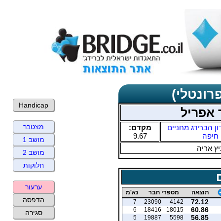
רונטלי)
Handicap
 אפריל
מצטבר
ון הברידג מחניים
מקדם:
חיפה
9.67
מושב 1
ץ אריה
מושב 2
חלוקות
ערעור
תוצאה
מספרי חבר
נא'מ
הדפסה
72.12
7
23090
4142
60.86
6
18416
18015
סגירה
56.85
5
19887
5598