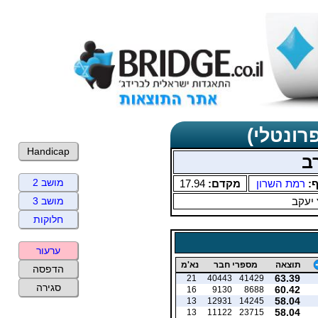
רונטלי)
Handicap
ב
מושב 2
ף:
רמת השרון
מקדם:
17.94
 יעקב
מושב 3
חלוקות
ערעור
תוצאה
מספרי חבר
נא'מ
הדפסה
63.39
21
40443
41429
סגירה
60.42
16
9130
8688
58.04
13
12931
14245
58.04
13
11122
23715