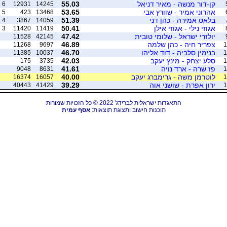
קן-דור מנשה - מאיר דניאל
55.03
6
12931
14245
אהרוני אמיר - שוורץ אבי
53.65
5
423
13468
בלאט אמירה - כהן דני
51.39
4
3867
14059
אגוזי נילי - אגוזי אילן
50.41
3
11420
11419
יולזרי ישראל - שלומי טובית
47.42
11528
42145
צפריר חיה - כהן שלמה
46.89
11268
9697
1
בנימין סלביה - דוד אליהו
46.70
11385
10037
1
סלע יצחק - מינץ יעקב
42.03
175
3735
1
פז שרה - ארד נויה
41.61
9048
8631
1
לוטרמן משה - גרימברג יעקב
40.00
16374
16057
1
ירון אפרת - שושני אוה
39.29
40443
41429
1
התאגדות ישראלית לברידג' 2022 © כל הזכויות שמורות
תוכנות חישוב ותצוגת תוצאות:
אסף עמית