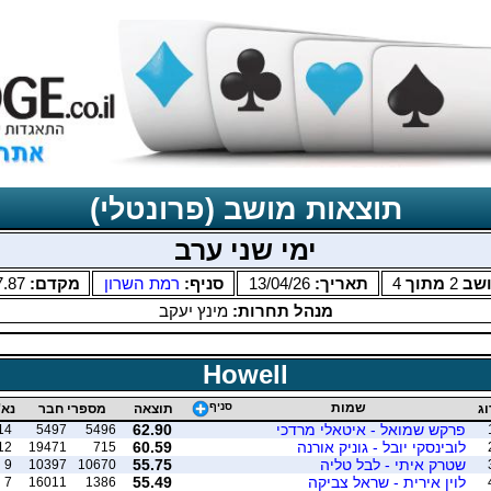
תוצאות מושב (פרונטלי)
ימי שני ערב
שב
2
מתוך
4
תאריך:
13/04/26
סניף:
רמת השרון
מקדם:
7.87
מנהל תחרות:
מינץ יעקב
Howell
שמות
סניף
וג
תוצאה
מספרי חבר
נא'
פרקש שמואל - איטאלי מרדכי
62.90
14
5497
5496
לובינסקי יובל - גוניק אורנה
60.59
12
19471
715
שטרק איתי - לבל טליה
55.75
9
10397
10670
לוין אירית - שראל צביקה
55.49
7
16011
1386