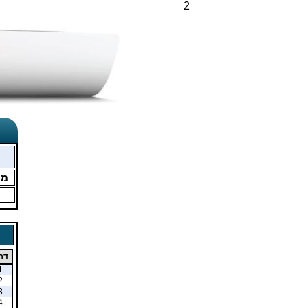
2
מו
דר
1
2
3
4