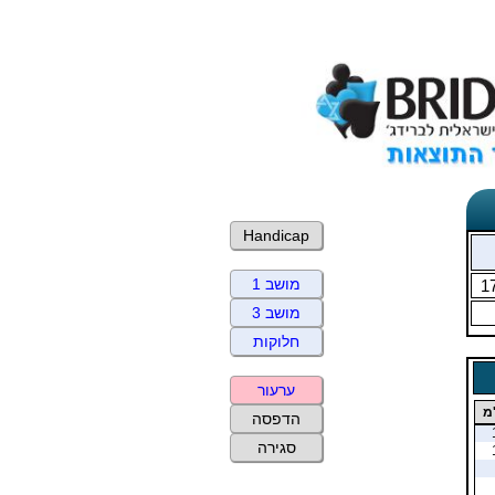
Handicap
מושב 1
1
מושב 3
חלוקות
ערעור
מ
הדפסה
סגירה