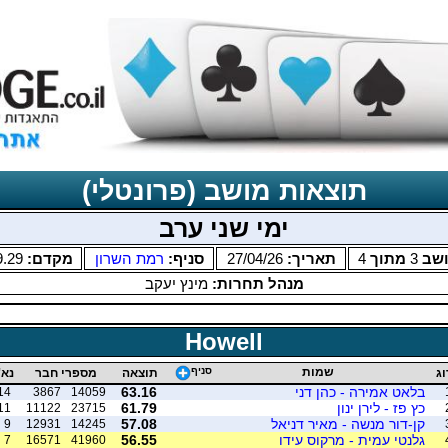
תוצאות מושב (פרונטלי)
ימי שני ערב
שב
3
מתוך
4
תאריך:
27/04/26
סניף:
רמת השרון
מקדם:
9.29
מנהל תחרות:
מינץ יעקב
Howell
שמות
סניף
וג
תוצאה
מספרי חבר
נא'
בלאט אמירה - כהן דני
63.16
14
3867
14059
כץ פז - לירן ינון
61.79
11
11122
23715
קן-דור מנשה - מאיר דניאל
57.08
9
12931
14245
גלנטי עמית - מרקוס עידו
56.55
7
16571
41960