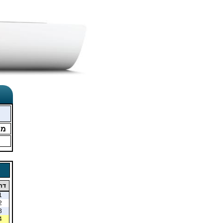
מו
דר
1
2
3
4