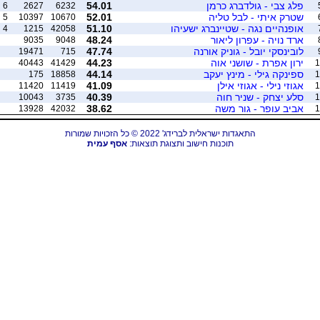
פלג צבי - גולדברג כרמן
54.01
6
2627
6232
שטרק איתי - לבל טליה
52.01
5
10397
10670
אופנהיים נגה - שטיינברג ישעיהו
51.10
4
1215
42058
ארד נויה - עפרון ליאור
48.24
9035
9048
לובינסקי יובל - גוניק אורנה
47.74
19471
715
ירון אפרת - שושני אוה
44.23
40443
41429
1
ספינקה גילי - מינץ יעקב
44.14
175
18858
1
אגוזי נילי - אגוזי אילן
41.09
11420
11419
1
סלע יצחק - שניר חוה
40.39
10043
3735
1
אביב עופר - גור משה
38.62
13928
42032
1
התאגדות ישראלית לברידג' 2022 © כל הזכויות שמורות
תוכנות חישוב ותצוגת תוצאות:
אסף עמית