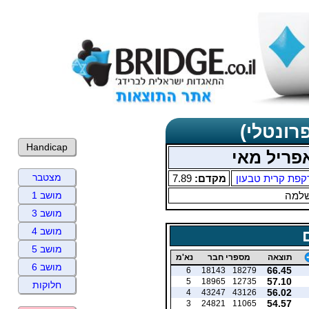
רונטלי)
Handicap
אפריל מאי
מצטבר
קפת קרית טבעון
מקדם:
7.89
שלמה
מושב 1
מושב 3
מושב 4
מושב 5
תוצאה
מספרי חבר
נא'מ
מושב 6
66.45
6
18143
18279
57.10
5
18965
12735
חלוקות
56.02
4
43247
43126
54.57
3
24821
11065