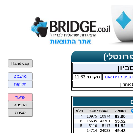
רונטלי)
Handicap
ביון
מושב 2
סביון-קרית אונו
מקדם:
11.63
 אהרון
חלוקות
ערעור
הדפסה
תוצאה
מספרי חבר
נא'מ
סגירה
63.90
7
10975
10974
55.52
6
15635
43701
51.52
5
5116
5117
49.43
14714
24023