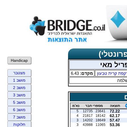
רונטלי)
Handicap
ריל מאי
מצטבר
קפת קרית טבעון
מקדם:
6.43
שלמה
מושב 1
מושב 2
מושב 3
מושב 5
תוצאה
מספרי חבר
נא'מ
מושב 6
72.22
5
12735
23641
62.17
4
21817
18142
מושב 7
57.47
3
14202
18649
חלוקות
53.36
3
43988
11065