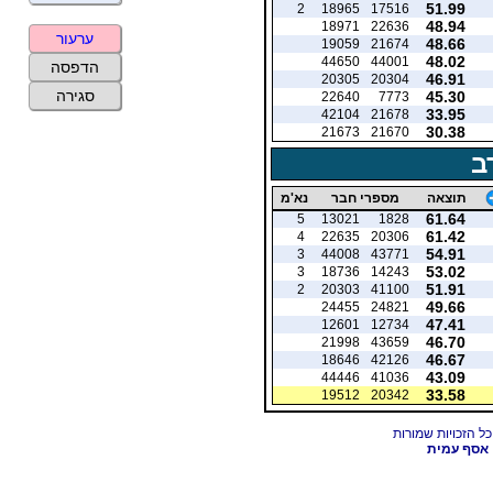
51.99
2
18965
17516
48.94
18971
22636
ערעור
48.66
19059
21674
48.02
44650
44001
הדפסה
46.91
20305
20304
סגירה
45.30
22640
7773
33.95
42104
21678
30.38
21673
21670
ב
תוצאה
מספרי חבר
נא'מ
61.64
5
13021
1828
61.42
4
22635
20306
54.91
3
44008
43771
53.02
3
18736
14243
51.91
2
20303
41100
49.66
24455
24821
47.41
12601
12734
46.70
21998
43659
46.67
18646
42126
43.09
44446
41036
33.58
19512
20342
אסף עמית