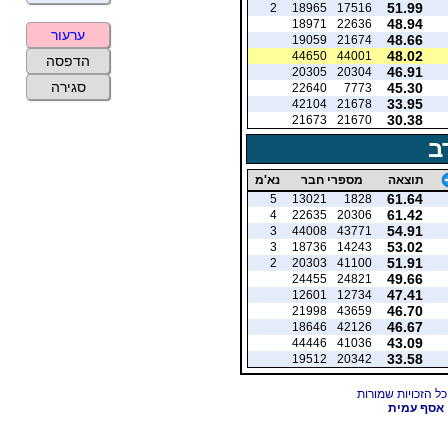
51.99
2
18965
17516
48.94
18971
22636
ערעור
48.66
19059
21674
48.02
44650
44001
הדפסה
46.91
20305
20304
סגירה
45.30
22640
7773
33.95
42104
21678
30.38
21673
21670
ב
תוצאה
מספרי חבר
נא'מ
61.64
5
13021
1828
61.42
4
22635
20306
54.91
3
44008
43771
53.02
3
18736
14243
51.91
2
20303
41100
49.66
24455
24821
47.41
12601
12734
46.70
21998
43659
46.67
18646
42126
43.09
44446
41036
33.58
19512
20342
אסף עמית