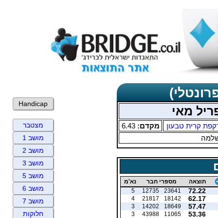
רונטלי)
Handicap
ריל מאי
מצטבר
קפת קרית טבעון
מקדם:
6.43
שלמה
מושב 1
מושב 2
מושב 3
מושב 5
תוצאה
מספרי חבר
נא'מ
מושב 6
72.22
5
12735
23641
62.17
4
21817
18142
מושב 7
57.47
3
14202
18649
חלוקות
53.36
3
43988
11065