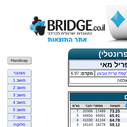
רונטלי)
Handicap
ריל מאי
מצטבר
קפת קרית טבעון
מקדם:
6.97
שלמה
מושב 1
מושב 2
מושב 3
מושב 4
תוצאה
מספרי חבר
נא'מ
מושב 5
73.25
7
20306
17489
65.91
5
44650
44001
מושב 7
64.78
4
41030
41104
חלוקות
59.12
3
18143
18279