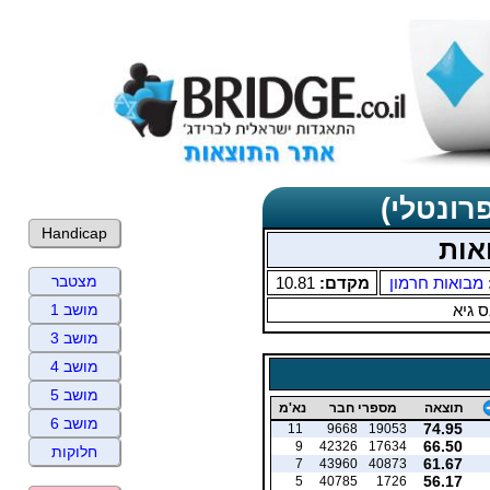
רונטלי)
Handicap
אות
מצטבר
מבואות חרמון
מקדם:
10.81
 גיא
מושב 1
מושב 3
מושב 4
מושב 5
תוצאה
מספרי חבר
נא'מ
מושב 6
74.95
11
9668
19053
66.50
9
42326
17634
חלוקות
61.67
7
43960
40873
56.17
5
40785
1726