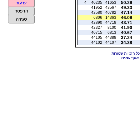
50.29
4
40235
41653
ערעור
49.33
41952
43567
הדפסה
47.14
42580
40782
46.09
6806
14363
סגירה
43.71
42890
44718
41.90
42327
8100
40.67
40715
6813
37.24
44105
44388
34.38
44102
44107
אסף עמית