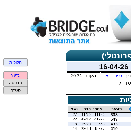
רונטלי)
חלוקות
1
ערעור
יף:
כפר סבא
מקדם:
20.34
 דירק
הדפסה
סגירה
יות
תוצאה
מספרי חבר
נא'מ
638
27
41452
11122
543
22
42484
41972
433
18
15387
663
410
14
23691
15877