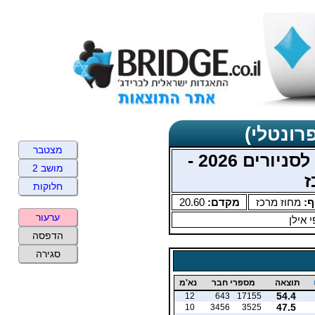
רונטלי)
מצטבר
מוקדמות אליפות ישראל לסניורים 2026 -
מושב 2
ז
חלוקות
ף:
מחוז מרכז
מקדם:
20.60
ערעור
 אילן
הדפסה
סגירה
תוצאה
מספרי חבר
נא'מ
54.4
12
643
17155
47.5
10
3456
3525