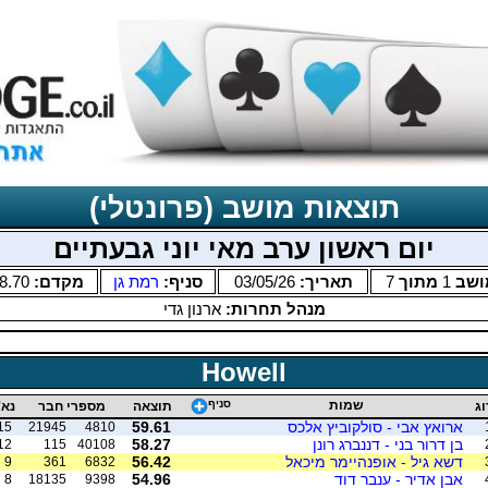
תוצאות מושב (פרונטלי)
יום ראשון ערב מאי יוני גבעתיים
ושב
1
מתוך
7
תאריך:
03/05/26
סניף:
רמת גן
מקדם:
8.70
מנהל תחרות:
ארנון גדי
Howell
שמות
סניף
וג
תוצאה
מספרי חבר
נא'
ארואץ אבי - סולקוביץ אלכס
59.61
15
21945
4810
בן דרור בני - דננברג רונן
58.27
12
115
40108
דשא גיל - אופנהיימר מיכאל
56.42
9
361
6832
אבן אדיר - ענבר דוד
54.96
8
18135
9398