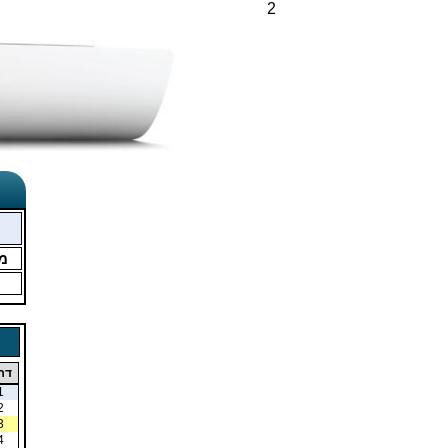
2
מ
דר
1
2
3
4