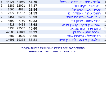
גלנטי עמית - אייזנברג אוריאל
54.70
6
44121
41960
וייס אורי - יקים דוד
54.17
5
3286
12091
שניידר אבי - לויט יולי
52.84
4
3566
4821
רוזנס אילנה - אפל חיים
51.59
3
7272
15137
אופן משה - ריזנברג אורלי
50.93
2
16451
6455
הררי עמוס - ארנון גדי
50.33
2
4592
7750
1
מאירוביץ מיקי - קרביץ אריה
48.68
4418
9413
1
נחום ארז - כהן שמואל
45.60
4938
22567
1
וינרבה יוחנן - ירס דן
39.99
42586
41049
1
טל ישראל - גרינברג שוש
38.95
9687
4520
1
פרלשטיין אינגה - ליבוביץ חיים
33.81
14691
19378
1
התאגדות ישראלית לברידג' 2022 © כל הזכויות שמורות
תוכנות חישוב ותצוגת תוצאות:
אסף עמית