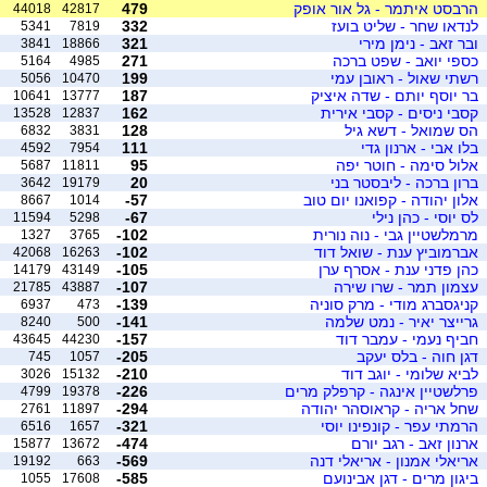
הרבסט איתמר - גל אור אופק
479
44018
42817
לנדאו שחר - שליט בועז
332
5341
7819
ובר זאב - נימן מירי
321
3841
18866
כספי יואב - שפט ברכה
271
5164
4985
רשתי שאול - ראובן עמי
199
5056
10470
בר יוסף יותם - שדה איציק
187
10641
13777
קסבי ניסים - קסבי אירית
162
13528
12837
הס שמואל - דשא גיל
128
6832
3831
בלו אבי - ארנון גדי
111
4592
7954
אלול סימה - חוטר יפה
95
5687
11811
ברון ברכה - ליבסטר בני
20
3642
19179
אלון יהודה - קפואנו יום טוב
-57
8667
1014
לס יוסי - כהן נילי
-67
11594
5298
מרמלשטיין גבי - נוה נורית
-102
1327
3765
אברמוביץ ענת - שואל דוד
-102
42068
16263
כהן פדני ענת - אסרף ערן
-105
14179
43149
עצמון תמר - שרו שירה
-107
21785
43887
קניגסברג מודי - מרק סוניה
-139
6937
473
גרייצר יאיר - נמט שלמה
-141
8240
500
חביף נעמי - עמבר דוד
-157
43645
44230
דגן חוה - בלס יעקב
-205
745
1057
לביא שלומי - יוגב דוד
-210
3026
15132
פרלשטיין אינגה - קרפלק מרים
-226
4799
19378
שחל אריה - קראוסהר יהודה
-294
2761
11897
הרמתי עפר - קונפינו יוסי
-321
6516
1657
ארנון זאב - רגב יורם
-474
15877
13672
אריאלי אמנון - אריאלי דנה
-569
19192
663
ביגון מרים - דגן אבינועם
-585
1055
17608