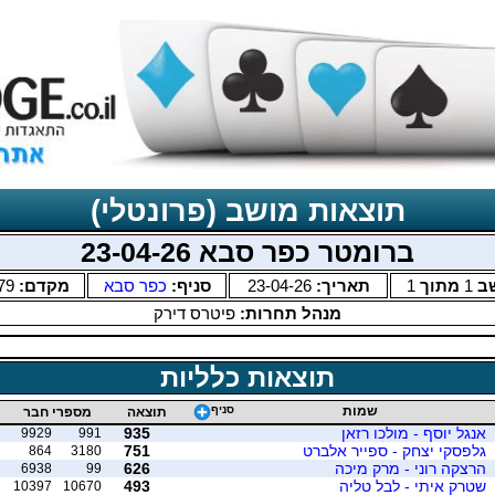
תוצאות מושב (פרונטלי)
ברומטר כפר סבא 23-04-26
ב
1
מתוך
1
תאריך:
23-04-26
סניף:
כפר סבא
מקדם:
79
מנהל תחרות:
פיטרס דירק
תוצאות כלליות
שמות
סניף
תוצאה
מספרי חבר
אנגל יוסף - מולכו רזאן
935
9929
991
גלפסקי יצחק - ספייר אלברט
751
864
3180
הרצקה רוני - מרק מיכה
626
6938
99
שטרק איתי - לבל טליה
493
10397
10670