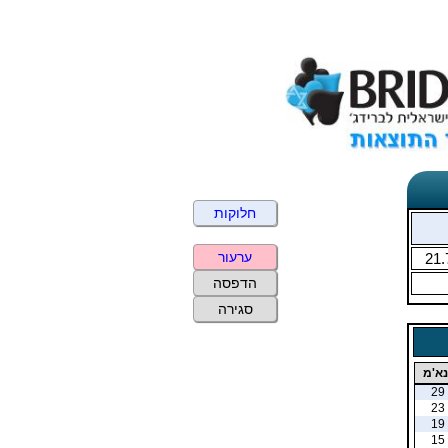
חלוקות
ערעור
21.
הדפסה
סגירה
נא'מ
29
23
19
15