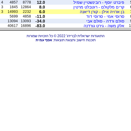
פיברט יוסף - רובינשטיין שמיל
12.0
4
4857
8778
קרים מלקולם - רוטבלט מרטין
8.0
3
1845
12864
בן ארויה אילן - קורן דיאנה
6.0
3
14993
2232
סרוסי אמי - סרוסי דוד
-11.0
5699
4858
סולם ורדה - סולם אבי
-34.0
13094
13093
אלק משה - גירט גורדנה
-83.0
40617
16896
1
התאגדות ישראלית לברידג' 2022 © כל הזכויות שמורות
תוכנות חישוב ותצוגת תוצאות:
אסף עמית