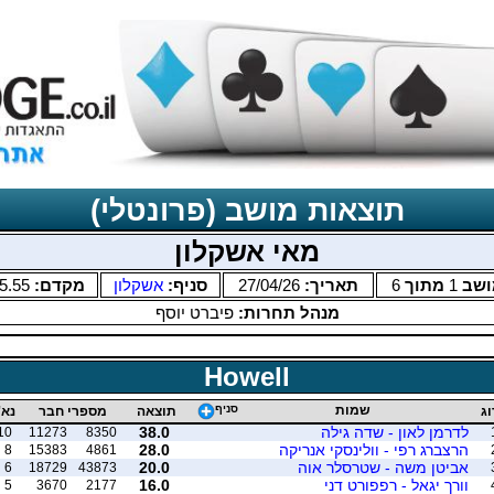
תוצאות מושב (פרונטלי)
מאי אשקלון
ושב
1
מתוך
6
תאריך:
27/04/26
סניף:
אשקלון
מקדם:
5.55
מנהל תחרות:
פיברט יוסף
Howell
שמות
סניף
וג
תוצאה
מספרי חבר
נא'
לדרמן לאון - שדה גילה
38.0
10
11273
8350
הרצברג רפי - וולינסקי אנריקה
28.0
8
15383
4861
אביטן משה - שטרסלר אוה
20.0
6
18729
43873
וורך יגאל - רפפורט דני
16.0
5
3670
2177