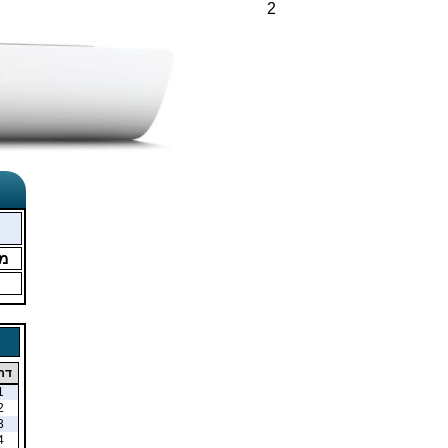
2
מ
דר
1
2
3
4