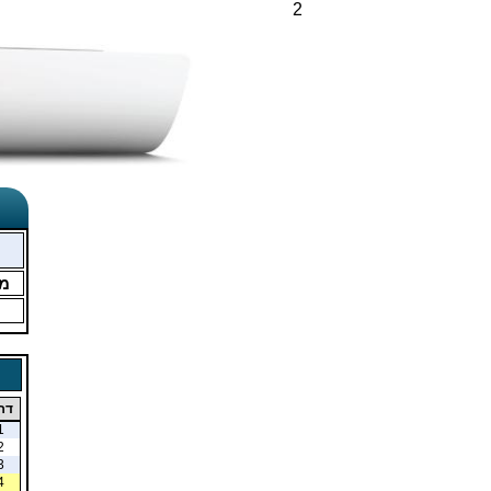
2
מ
דר
1
2
3
4