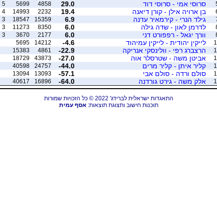
סרוסי אמי - סרוסי דוד
29.0
5
5699
4858
בן ארויה אילן - קורן דיאנה
19.4
4
14993
2232
גילד הנרי - קירמאיר עדנה
6.9
3
18547
15359
לדרמן לאון - שדה גילה
6.0
3
11273
8350
וורך יגאל - רפפורט דני
6.0
3
3670
2177
לייקין יהודית - לייקין עמיהוד
-4.6
5695
14212
1
הרצברג רפי - וולינסקי אנריקה
-22.9
15383
4861
1
אביטן משה - שטרסלר אוה
-27.0
18729
43873
1
קליר איתן - קליר מרים
-44.0
40598
24757
1
סולם ורדה - סולם אבי
-57.1
13094
13093
1
אלק משה - גירט גורדנה
-64.0
40617
16896
1
התאגדות ישראלית לברידג' 2022 © כל הזכויות שמורות
תוכנות חישוב ותצוגת תוצאות:
אסף עמית