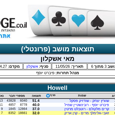
תוצאות מושב (פרונטלי)
מאי אשקלון
ושב
3
מתוך
6
תאריך:
11/05/26
סניף:
אשקלון
מקדם:
4.27
מנהל תחרות:
פיברט יוסף
Howell
שמות
סניף
וג
תוצאה
מספרי חבר
נא'
שוורץ יצחק - שודזיק פסקל
51.4
13
43828
6040
פיברט יוסף - רובינשטיין שמיל
40.0
11
4857
8778
קרים מלקולם - רוטבלט מרטין
37.0
9
1845
12864
זאבי-אלימלך מרים - קרן אריק
32.0
7
8352
18661