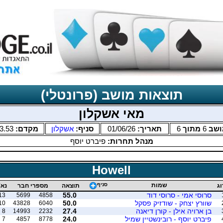
תוצאות מושב (פרונטלי)
מאי אשקלון
ושב
6
מתוך
6
תאריך:
01/06/26
סניף:
אשקלון
מקדם:
3.53
מנהל תחרות:
פיברט יוסף
Howell
שמות
סניף
וג
תוצאה
מספרי חבר
נא'
סרוסי אמי - סרוסי דוד
55.0
13
5699
4858
שוורץ יצחק - שודזיק פסקל
50.0
10
43828
6040
בן ארויה אילן - קורן דיאנה
27.4
8
14993
2232
פיברט יוסף - רובינשטיין שמיל
24.0
7
4857
8778