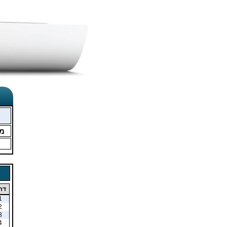
מ
דר
1
2
3
4