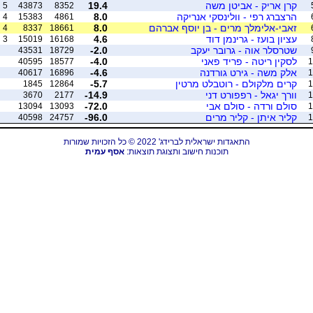
קרן אריק - אביטן משה
19.4
5
43873
8352
הרצברג רפי - וולינסקי אנריקה
8.0
4
15383
4861
זאבי-אלימלך מרים - בן יוסף אברהם
8.0
4
8337
18661
עציון בועז - גרינמן דוד
4.6
3
15019
16168
שטרסלר אוה - גרובר יעקב
-2.0
43531
18729
לסקין ריטה - פריד פאני
-4.0
40595
18577
1
אלק משה - גירט גורדנה
-4.6
40617
16896
1
קרים מלקולם - רוטבלט מרטין
-5.7
1845
12864
1
וורך יגאל - רפפורט דני
-14.9
3670
2177
1
סולם ורדה - סולם אבי
-72.0
13094
13093
1
קליר איתן - קליר מרים
-96.0
40598
24757
1
התאגדות ישראלית לברידג' 2022 © כל הזכויות שמורות
תוכנות חישוב ותצוגת תוצאות:
אסף עמית