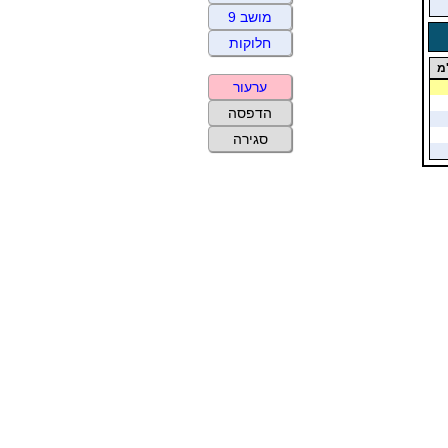
מושב 9
חלוקות
מ
ערעור
הדפסה
סגירה