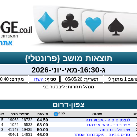
תוצאות מושב (פרונטלי)
ג-16:30-מאי-יוני-2026
ושב
1
מתוך
9
תאריך:
05/05/26
סניף:
השרון
מקדם:
0.40
מנהל תחרות:
ליבסטר בני
צפון-דרום
שמות
סניף
וג
תוצאה
מספרי חבר
נא'
לנצמן סופיה - גלבוע דנה
64.50
5
19068
18732
צפריר דב - זכאי אברהם
63.00
4
1022
5533
שי רחל - בר רוזה
50.00
3
41147
19435
סדיס גובינה - פוקסברונר אסתר
46.00
40461
14831