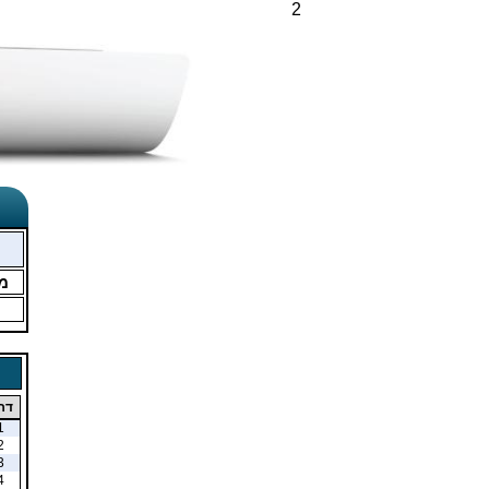
2
מ
דר
1
2
3
4