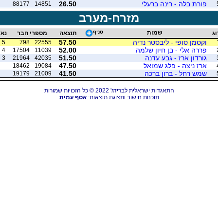
פורת בלה - רינה ברעלי
26.50
88177
14851
מזרח-מערב
שמות
סניף
וג
תוצאה
מספרי חבר
נא'
וקסמן סופי - ליבסטר נדיה
57.50
5
798
22555
פררה אלי - בן חיון שלמה
52.00
4
17504
11039
גורדון ארז - גבע עדנה
51.50
3
21964
42035
ארז ניצה - פלג שמואל
47.50
18462
19084
שמש רחל - ברון ברכה
41.50
19179
21009
התאגדות ישראלית לברידג' 2022 © כל הזכויות שמורות
תוכנות חישוב ותצוגת תוצאות:
אסף עמית