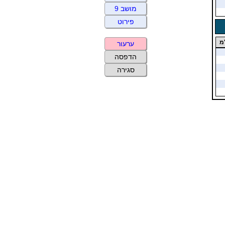
מושב 9
פירוט
מ
ערעור
הדפסה
סגירה