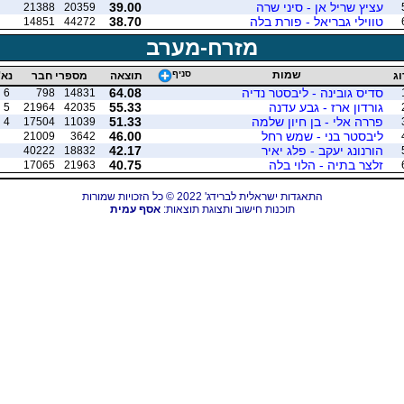
עציץ שריל אן - סיני שרה
39.00
21388
20359
טווילי גבריאל - פורת בלה
38.70
14851
44272
מזרח-מערב
שמות
סניף
וג
תוצאה
מספרי חבר
נא'
סדיס גובינה - ליבסטר נדיה
64.08
6
798
14831
גורדון ארז - גבע עדנה
55.33
5
21964
42035
פררה אלי - בן חיון שלמה
51.33
4
17504
11039
ליבסטר בני - שמש רחל
46.00
21009
3642
הורנונג יעקב - פלג יאיר
42.17
40222
18832
זלצר בתיה - הלוי בלה
40.75
17065
21963
התאגדות ישראלית לברידג' 2022 © כל הזכויות שמורות
תוכנות חישוב ותצוגת תוצאות:
אסף עמית