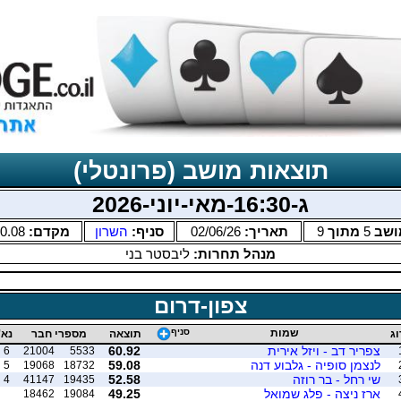
תוצאות מושב (פרונטלי)
ג-16:30-מאי-יוני-2026
ושב
5
מתוך
9
תאריך:
02/06/26
סניף:
השרון
מקדם:
0.08
מנהל תחרות:
ליבסטר בני
צפון-דרום
שמות
סניף
וג
תוצאה
מספרי חבר
נא'
צפריר דב - ויזל אירית
60.92
6
21004
5533
לנצמן סופיה - גלבוע דנה
59.08
5
19068
18732
שי רחל - בר רוזה
52.58
4
41147
19435
ארז ניצה - פלג שמואל
49.25
18462
19084