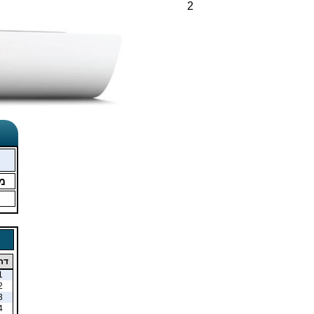
2
מ
דר
1
2
3
4