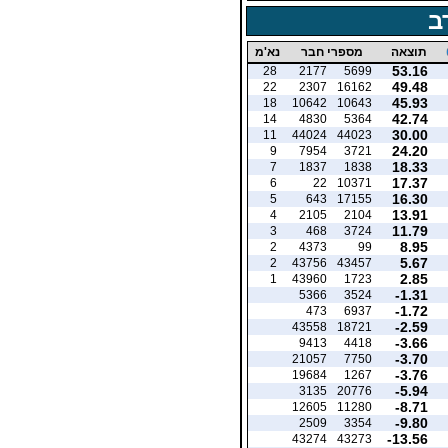
ב
תוצאה
מספרי חבר
נא'מ
53.16
28
2177
5699
49.48
22
2307
16162
45.93
18
10642
10643
42.74
14
4830
5364
30.00
11
44024
44023
24.20
9
7954
3721
18.33
7
1837
1838
17.37
6
22
10371
16.30
5
643
17155
13.91
4
2105
2104
11.79
3
468
3724
8.95
2
4373
99
5.67
2
43756
43457
2.85
1
43960
1723
-1.31
5366
3524
-1.72
473
6937
-2.59
43558
18721
-3.66
9413
4418
-3.70
21057
7750
-3.76
19684
1267
-5.94
3135
20776
-8.71
12605
11280
-9.80
2509
3354
-13.56
43274
43273