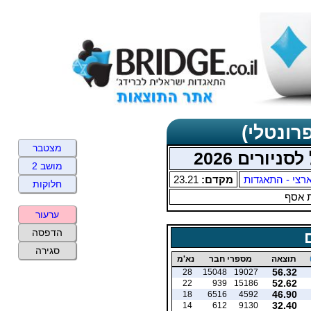
רונטלי)
מצטבר
יורים 2026
מושב 2
רצי - התאגדות
מקדם:
23.21
חלוקות
 אסף
ערעור
הדפסה
סגירה
תוצאה
מספרי חבר
נא'מ
56.32
28
15048
19027
52.62
22
939
15186
46.90
18
6516
4592
32.40
14
612
9130