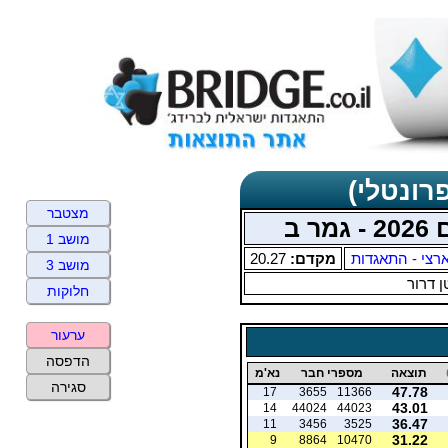
רונטלי)
מצטבר
 ב
מושב 1
רצי - התאגדות
מקדם:
20.27
מושב 3
 דרור
חלוקות
ערעור
הדפסה
תוצאה
מספרי חבר
נא'מ
סגירה
47.78
17
3655
11366
43.01
14
44024
44023
36.47
11
3456
3525
31.22
9
8864
10470