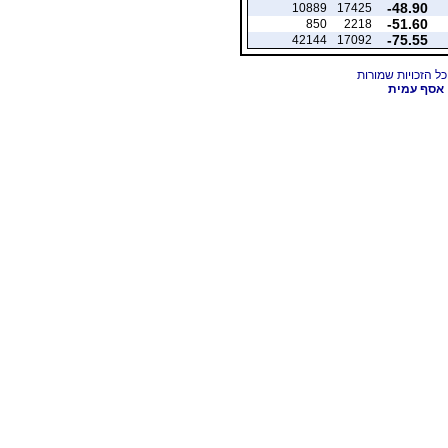
-48.90
10889
17425
-51.60
850
2218
-75.55
42144
17092
אסף עמית