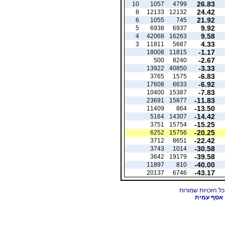
26.83
10
1057
4799
24.42
8
12133
12132
21.92
6
1055
745
9.92
5
6938
6937
9.58
4
42068
16263
4.33
3
11811
5687
-1.17
18008
11815
-2.67
500
8240
-3.33
13922
40850
-6.83
3765
1575
-6.92
17608
6633
-7.83
10400
15387
-11.83
23691
15877
-13.50
11409
864
-14.42
5164
14307
-15.25
3751
15754
-20.25
6252
15756
-22.42
3712
8651
-30.58
3743
1014
-39.58
3642
19179
-40.00
11897
810
-43.17
20137
6746
אסף עמית