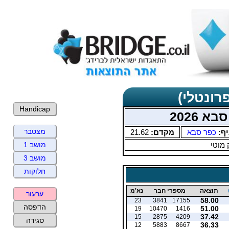
רונטלי)
Handicap
 2026
מצטבר
יף:
כפר סבא
מקדם:
21.62
 מוטי
מושב 1
מושב 3
חלוקות
תוצאה
מספרי חבר
נא'מ
ערעור
58.00
23
3841
17155
הדפסה
51.00
19
10470
1416
37.42
15
2875
4209
סגירה
36.33
12
5883
8667